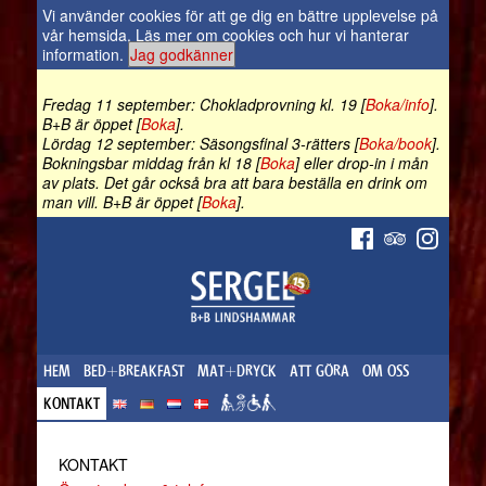
Vi använder cookies för att ge dig en bättre upplevelse på
vår hemsida.
Läs mer om cookies och hur vi hanterar
information
.
Jag godkänner
Fredag 11 september: Chokladprovning kl. 19 [
Boka/info
].
B+B är öppet [
Boka
].
Lördag 12 september: Säsongsfinal 3-rätters [
Boka/book
].
Bokningsbar middag från kl 18 [
Boka
] eller drop-in i mån
av plats. Det går också bra att bara beställa en drink om
man vill. B+B är öppet [
Boka
].
HEM
BED+BREAKFAST
MAT+DRYCK
ATT GÖRA
OM OSS
KONTAKT
KONTAKT