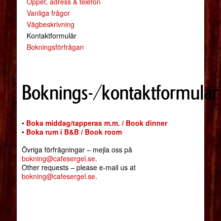
Öppet, adress & telefon
Vanliga frågor
Vägbeskrivning
Kontaktformulär
Bokningsförfrågan
Boknings-/kontaktformulär
•
Boka middag/tapperas m.m. / Book dinner
•
Boka rum i B&B / Book room
Övriga förfrågningar – mejla oss på
bokning@cafesergel.se
.
Other requests – please e-mail us at
bokning@cafesergel.se
.