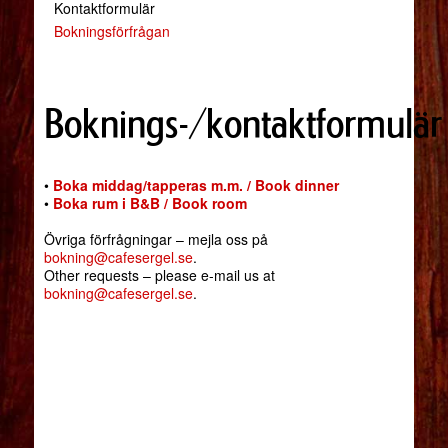
Kontaktformulär
Bokningsförfrågan
Boknings-/kontaktformulär
•
Boka middag/tapperas m.m. / Book dinner
•
Boka rum i B&B / Book room
Övriga förfrågningar – mejla oss på
bokning@cafesergel.se
.
Other requests – please e-mail us at
bokning@cafesergel.se
.