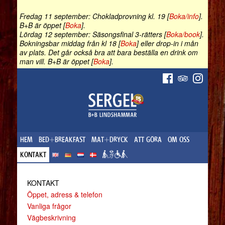
Fredag 11 september: Chokladprovning kl. 19 [
Boka/info
].
B+B är öppet [
Boka
].
Lördag 12 september: Säsongsfinal 3-rätters [
Boka/book
].
Bokningsbar middag från kl 18 [
Boka
] eller drop-in i mån
av plats. Det går också bra att bara beställa en drink om
man vill. B+B är öppet [
Boka
].
HEM
BED+BREAKFAST
MAT+DRYCK
ATT GÖRA
OM OSS
KONTAKT
KONTAKT
Öppet, adress & telefon
Vanliga frågor
Vägbeskrivning