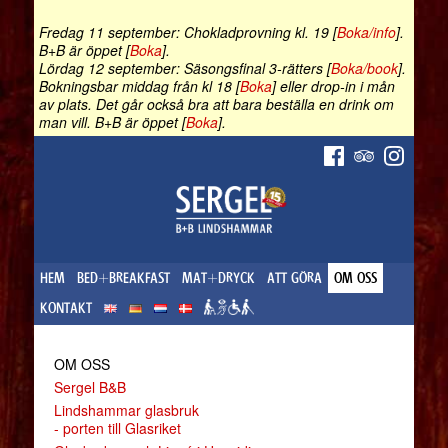
Fredag 11 september: Chokladprovning kl. 19 [
Boka/info
].
B+B är öppet [
Boka
].
Lördag 12 september: Säsongsfinal 3-rätters [
Boka/book
].
Bokningsbar middag från kl 18 [
Boka
] eller drop-in i mån
av plats. Det går också bra att bara beställa en drink om
man vill. B+B är öppet [
Boka
].
HEM
BED+BREAKFAST
MAT+DRYCK
ATT GÖRA
OM OSS
KONTAKT
OM OSS
Sergel B&B
Lindshammar glasbruk
- porten till Glasriket