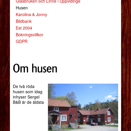
Glasbruken och Linné i Uppvidinge
Husen
Karolina & Jonny
Bildbank
Est 2004
Bokningsvillkor
GDPR
Om husen
De två röda
husen som idag
inhyser Sergel
B&B är de äldsta