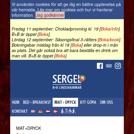
Vi använder cookies för att ge dig en bättre upplevelse på
vår hemsida.
Läs mer om cookies och hur vi hanterar
information
.
Jag godkänner
Fredag 11 september: Chokladprovning kl. 19 [
Boka/info
].
B+B är öppet [
Boka
].
Lördag 12 september: Säsongsfinal 3-rätters [
Boka/book
].
Bokningsbar middag från kl 18 [
Boka
] eller drop-in i mån
av plats. Det går också bra att bara beställa en drink om
man vill. B+B är öppet [
Boka
].
HEM
BED+BREAKFAST
MAT+DRYCK
ATT GÖRA
OM OSS
KONTAKT
MAT+DRYCK