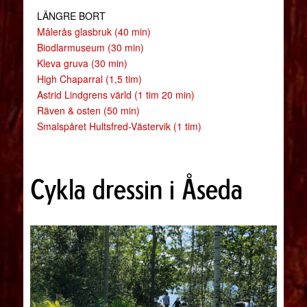
LÄNGRE BORT
Målerås glasbruk (40 min)
Biodlarmuseum (30 min)
Kleva gruva (30 min)
High Chaparral (1,5 tim)
Astrid Lindgrens värld (1 tim 20 min)
Räven & osten (50 min)
Smalspåret Hultsfred-Västervik (1 tim)
Cykla dressin i Åseda