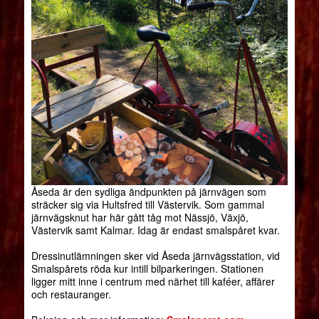
Åseda är den sydliga ändpunkten på järnvägen som
sträcker sig via Hultsfred till Västervik. Som gammal
järnvägsknut har här gått tåg mot Nässjö, Växjö,
Västervik samt Kalmar. Idag är endast smalspåret kvar.
Dressinutlämningen sker vid Åseda järnvägsstation, vid
Smalspårets röda kur intill bilparkeringen. Stationen
ligger mitt inne i centrum med närhet till kaféer, affärer
och restauranger.