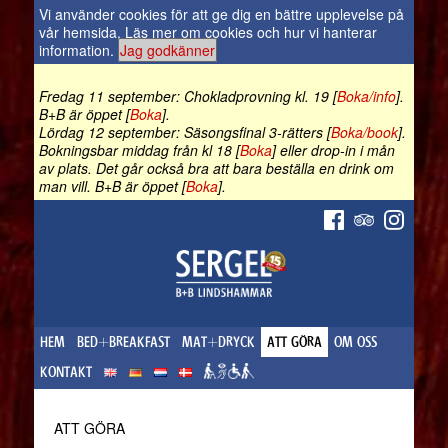
Vi använder cookies för att ge dig en bättre upplevelse på
vår hemsida.
Läs mer om cookies och hur vi hanterar
information
.
Jag godkänner
Fredag 11 september: Chokladprovning kl. 19 [
Boka/info
].
B+B är öppet [
Boka
].
Lördag 12 september: Säsongsfinal 3-rätters [
Boka/book
].
Bokningsbar middag från kl 18 [
Boka
] eller drop-in i mån
av plats. Det går också bra att bara beställa en drink om
man vill. B+B är öppet [
Boka
].
HEM
BED+BREAKFAST
MAT+DRYCK
ATT GÖRA
OM OSS
KONTAKT
ATT GÖRA